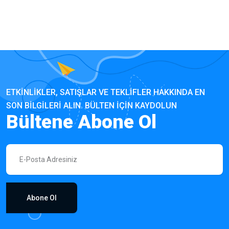
ETKINLIKLER, SATIŞLAR VE TEKLIFLER HAKKINDA EN
SON BILGILERI ALIN. BÜLTEN IÇIN KAYDOLUN
Bültene Abone Ol
Abone Ol