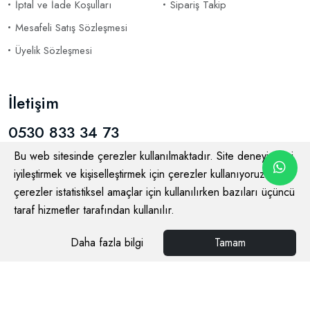
İptal ve İade Koşulları
Sipariş Takip
Mesafeli Satış Sözleşmesi
Üyelik Sözleşmesi
İletişim
0530 833 34 73
Bu web sitesinde çerezler kullanılmaktadır. Site deneyiminizi
iyileştirmek ve kişiselleştirmek için çerezler kullanıyoruz. Bazı
çerezler istatistiksel amaçlar için kullanılırken bazıları üçüncü
taraf hizmetler tarafından kullanılır.
© 2026
Delfin Ada Butik
Tüm Hakları Saklıdır
Daha fazla bilgi
Tamam
Ara
Menü
Favoriler
Giriş Yap
®