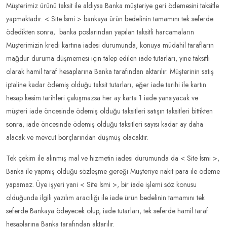
Müşterimiz ürünü taksit ile aldıysa Banka müşteriye geri ödemesini taksitle
yapmaktadır. < Site İsmi > bankaya ürün bedelinin tamamını tek seferde
ödedikten sonra, banka poslarından yapılan taksitli harcamaların
Müşterimizin kredi kartına iadesi durumunda, konuya müdahil tarafların
mağdur duruma düşmemesi için talep edilen iade tutarları, yine taksitli
olarak hamil taraf hesaplarına Banka tarafından aktarılır. Müşterinin satış
iptaline kadar ödemiş olduğu taksit tutarları, eğer iade tarihi ile kartın
hesap kesim tarihleri çakışmazsa her ay karta 1 iade yansıyacak ve
müşteri iade öncesinde ödemiş olduğu taksitleri satışın taksitleri bittikten
sonra, iade öncesinde ödemiş olduğu taksitleri sayısı kadar ay daha
alacak ve mevcut borçlarından düşmüş olacaktır.
Tek çekim ile alınmış mal ve hizmetin iadesi durumunda da < Site İsmi >,
Banka ile yapmış olduğu sözleşme gereği Müşteriye nakit para ile ödeme
yapamaz. Üye işyeri yani < Site İsmi >, bir iade işlemi söz konusu
olduğunda ilgili yazılım aracılığı ile iade ürün bedelinin tamamını tek
seferde Bankaya ödeyecek olup, iade tutarları, tek seferde hamil taraf
hesaplarına Banka tarafından aktarılır.