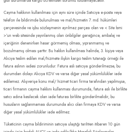
gibi durumlarda kargo ücretinden sorumlu tutulamayacaktır.
Cayma hakkının kullanılması için aynı süre içinde Satıcıya e-posta veya
telefon ile bildirimde bulunulması ve mal/hizmetin 7. md. hükümleri
çerçevesinde ve işbu sözleşmenin ayrılmaz parçası olan ve < Site İsmi
>’un web sitesinde yayınlanmış olan önbilgiler gereğince, ambalaj ve
içeriğinin denenirken hasar görmemiş olması, yıpranmamış ve
bozulmamış olması şarttır. Bu hakkın kullanılması halinde, 3. kişiye veya
Alıcıya teslim edilen mal/hizmete ilişkin kargo teslim tutanağı örneği ile
fatura aslının iadesi zorunludur. Fatura aslı satıcıya gönderilmezse, bu
durumdan dolayı Alıcıya KDV ve varsa diğer yasal yükümlülükler iade
edilemez. Alışverişe konu mal/ hizmet ticari firma tarafından yapılmışsa,
ticari firmanın cayma hakkını kullanması durumunda, fatura aslı ile birlikte
satıcı adına kesilecek olan iade faturası birlikte gönderilmelidir, bu
hususların sağlanmaması durumunda alıcı olan firmaya KDV ve varsa
diğer yasal yükümlülükler iade edilmez.
Tüketicinin cayma bildiriminin satıcıya ulaştığı tarihten itibaren 10 gün
içinde ürün bedeli ALICI' ya iade edilir.(bkz Mesafeli Sözleşmeler