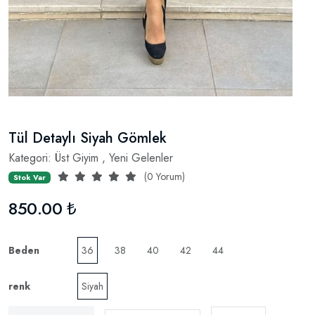
Tül Detaylı Siyah Gömlek
Kategori:
Üst Giyim
,
Yeni Gelenler
(0 Yorum)
Stok Var
850.00 ₺
Beden
36
38
40
42
44
renk
Siyah