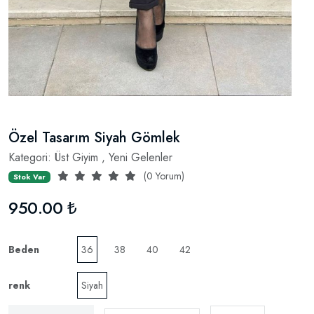
Özel Tasarım Siyah Gömlek
Kategori:
Üst Giyim
,
Yeni Gelenler
(0 Yorum)
Stok Var
950.00 ₺
Beden
36
38
40
42
renk
Siyah