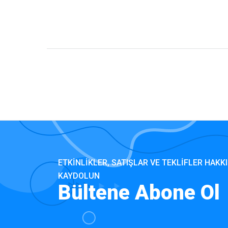
ETKINLIKLER, SATIŞLAR VE TEKLIFLER HAKKI
KAYDOLUN
Bültene Abone Ol