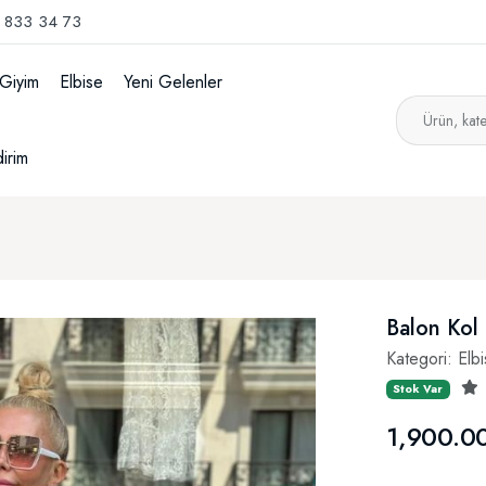
 833 34 73
 Giyim
Elbise
Yeni Gelenler
dirim
Balon Kol
Kategori:
Elb
Stok Var
1,900.0