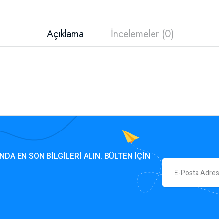
Açıklama
İncelemeler (0)
NDA EN SON BILGILERI ALIN. BÜLTEN IÇIN