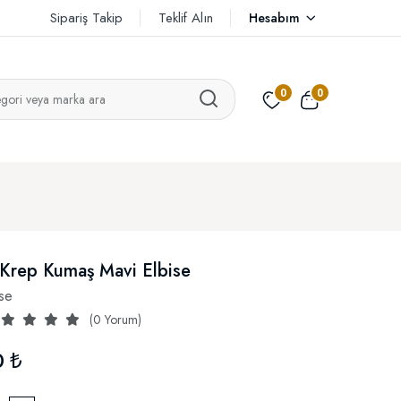
Sipariş Takip
Teklif Alın
Hesabım
0
0
 Krep Kumaş Mavi Elbise
ise
(0 Yorum)
0 ₺